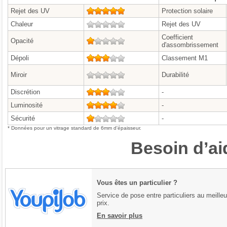
Rejet des UV
5/5
Protection solaire
Chaleur
0/5
Rejet des UV
Coefficient
Opacité
1/5
d'assombrissement
Dépoli
3/5
Classement M1
Miroir
0/5
Durabilité
Discrétion
3/5
-
Luminosité
4/5
-
Sécurité
1/5
-
* Données pour un vitrage standard de 6mm d'épaisseur.
Besoin d’ai
Vous êtes un particulier ?
Service de pose entre particuliers au meilleu
prix.
En savoir plus