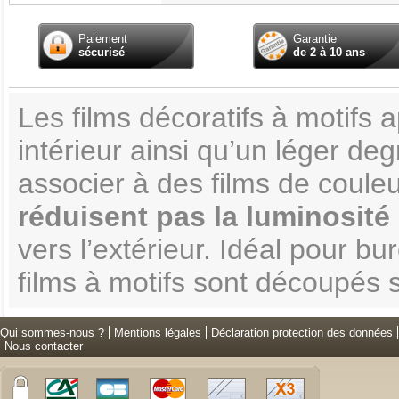
Paiement
Garantie
sécurisé
de 2 à 10 ans
Les films décoratifs à motifs
intérieur ainsi qu’un léger deg
associer à des films de couleu
réduisent pas la luminosité
vers l’extérieur. Idéal pour b
films à motifs sont découpés 
Qui sommes-nous ?
Mentions légales
Déclaration protection des données
Nous contacter