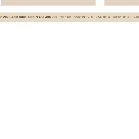
©
2026
JAM Difus' SIREN 483 495 339
587 rue Pierre POIVRE, ZAC de la Tuilerie, 01330 Vill