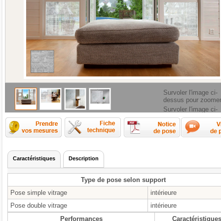
Survoler l'image ci-
dessus pour zoome
Survoler l'image ci-
dessus pour zoome
Comment prendre les mesures ?
Fiche technique
Caractéristiques
Description
Type de pose selon support
Pose simple vitrage
intérieure
Pose double vitrage
intérieure
Performances
Caractéristique