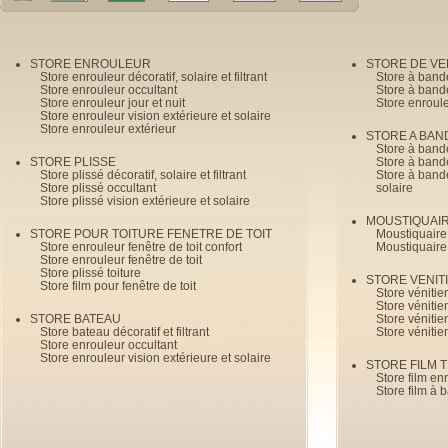
STORE ENROULEUR
STORE DE V
Store enrouleur décoratif, solaire et filtrant
Store à band
Store enrouleur occultant
Store à band
Store enrouleur jour et nuit
Store enroul
Store enrouleur vision extérieure et solaire
Store enrouleur extérieur
STORE A BAN
Store à bande
STORE PLISSE
Store à bande
Store plissé décoratif, solaire et filtrant
Store à bande
Store plissé occultant
solaire
Store plissé vision extérieure et solaire
MOUSTIQUAI
STORE POUR TOITURE FENETRE DE TOIT
Moustiquaire
Store enrouleur fenêtre de toit confort
Moustiquaire
Store enrouleur fenêtre de toit
Store plissé toiture
STORE VENIT
Store film pour fenêtre de toit
Store véniti
Store véniti
STORE BATEAU
Store véniti
Store bateau décoratif et filtrant
Store vénitie
Store enrouleur occultant
Store enrouleur vision extérieure et solaire
STORE FILM 
Store film en
Store film à 