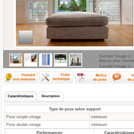
Survoler l'image ci-
dessus pour zoome
Survoler l'image ci-
dessus pour zoome
Comment prendre les mesures ?
Fiche technique
Caractéristiques
Description
Type de pose selon support
Pose simple vitrage
intérieure
Pose double vitrage
intérieure
Performances
Caractéristique