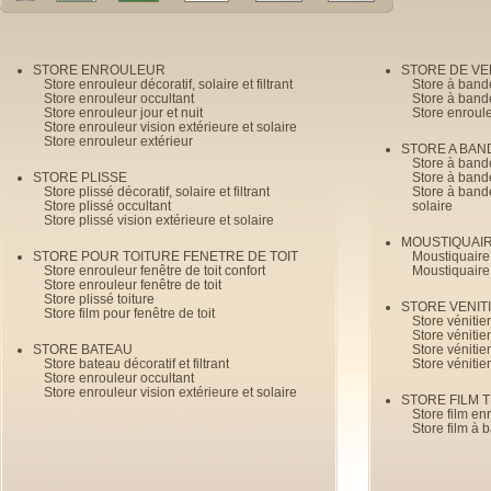
STORE ENROULEUR
STORE DE V
Store enrouleur décoratif, solaire et filtrant
Store à band
Store enrouleur occultant
Store à band
Store enrouleur jour et nuit
Store enroul
Store enrouleur vision extérieure et solaire
Store enrouleur extérieur
STORE A BAN
Store à bande
STORE PLISSE
Store à bande
Store plissé décoratif, solaire et filtrant
Store à bande
Store plissé occultant
solaire
Store plissé vision extérieure et solaire
MOUSTIQUAI
STORE POUR TOITURE FENETRE DE TOIT
Moustiquaire
Store enrouleur fenêtre de toit confort
Moustiquaire
Store enrouleur fenêtre de toit
Store plissé toiture
STORE VENIT
Store film pour fenêtre de toit
Store véniti
Store véniti
STORE BATEAU
Store véniti
Store bateau décoratif et filtrant
Store vénitie
Store enrouleur occultant
Store enrouleur vision extérieure et solaire
STORE FILM 
Store film en
Store film à 