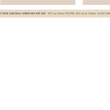
©
2026
JAM Difus' SIREN 483 495 339
587 rue Pierre POIVRE, ZAC de la Tuilerie, 01330 Vill