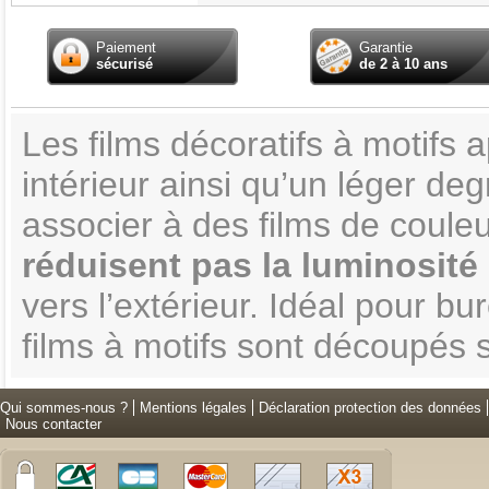
Paiement
Garantie
sécurisé
de 2 à 10 ans
Les films décoratifs à motifs
intérieur ainsi qu’un léger deg
associer à des films de couleu
réduisent pas la luminosité
vers l’extérieur. Idéal pour b
films à motifs sont découpés 
Qui sommes-nous ?
Mentions légales
Déclaration protection des données
Nous contacter