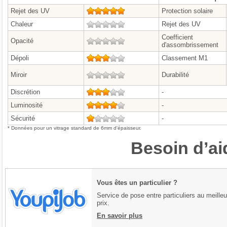
Rejet des UV
5/5
Protection solaire
Chaleur
0/5
Rejet des UV
Coefficient
Opacité
0/5
d'assombrissement
Dépoli
3/5
Classement M1
Miroir
0/5
Durabilité
Discrétion
3/5
-
Luminosité
4/5
-
Sécurité
1/5
-
* Données pour un vitrage standard de 6mm d'épaisseur.
Besoin d’ai
Vous êtes un particulier ?
Service de pose entre particuliers au meilleu
prix.
En savoir plus