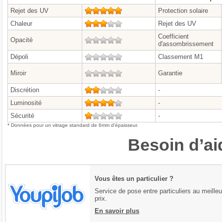
Rejet des UV
5/5
Protection solaire
Chaleur
3/5
Rejet des UV
Coefficient
Opacité
0/5
d'assombrissement
Dépoli
0/5
Classement M1
Miroir
0/5
Garantie
Discrétion
2/5
-
Luminosité
4/5
-
Sécurité
1/5
-
* Données pour un vitrage standard de 6mm d'épaisseur.
Besoin d’ai
Vous êtes un particulier ?
Service de pose entre particuliers au meilleu
prix.
En savoir plus