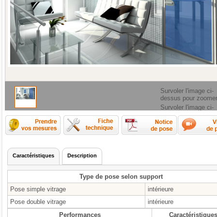
Survoler l'image ci-
dessus pour zoome
Survoler l'image ci-
dessus pour zoome
Comment prendre les mesures ?
Fiche technique
Caractéristiques
Description
Type de pose selon support
Pose simple vitrage
intérieure
Pose double vitrage
intérieure
Performances
Caractéristique