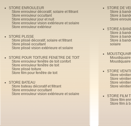
STORE ENROULEUR
STORE DE V
Store enrouleur décoratif, solaire et filtrant
Store à band
Store enrouleur occultant
Store à band
Store enrouleur jour et nuit
Store enroul
Store enrouleur vision extérieure et solaire
Store enrouleur extérieur
STORE A BAN
Store à bande
STORE PLISSE
Store à bande
Store plissé décoratif, solaire et filtrant
Store à bande
Store plissé occultant
solaire
Store plissé vision extérieure et solaire
MOUSTIQUAI
STORE POUR TOITURE FENETRE DE TOIT
Moustiquaire
Store enrouleur fenêtre de toit confort
Moustiquaire
Store enrouleur fenêtre de toit
Store plissé toiture
STORE VENIT
Store film pour fenêtre de toit
Store véniti
Store véniti
STORE BATEAU
Store véniti
Store bateau décoratif et filtrant
Store vénitie
Store enrouleur occultant
Store enrouleur vision extérieure et solaire
STORE FILM 
Store film en
Store film à 