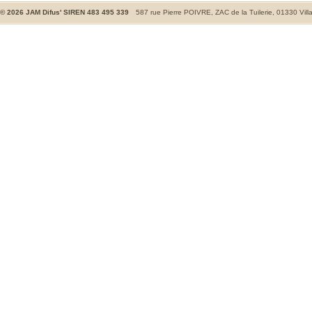
©
2026
JAM Difus' SIREN 483 495 339
587 rue Pierre POIVRE, ZAC de la Tuilerie, 01330 Vill