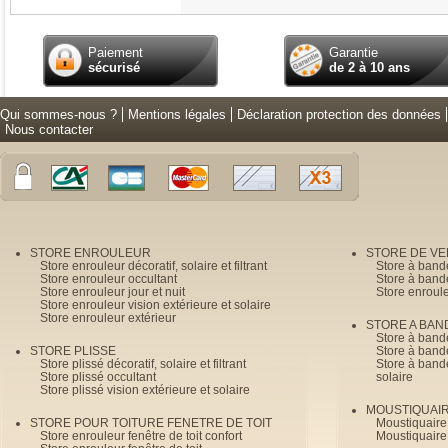
Paiement
Garantie
sécurisé
de 2 à 10 ans
Qui sommes-nous ?
Mentions légales
Déclaration protection des données
Nous contacter
STORE ENROULEUR
STORE DE V
Store enrouleur décoratif, solaire et filtrant
Store à band
Store enrouleur occultant
Store à band
Store enrouleur jour et nuit
Store enroul
Store enrouleur vision extérieure et solaire
Store enrouleur extérieur
STORE A BAN
Store à bande
STORE PLISSE
Store à bande
Store plissé décoratif, solaire et filtrant
Store à bande
Store plissé occultant
solaire
Store plissé vision extérieure et solaire
MOUSTIQUAI
STORE POUR TOITURE FENETRE DE TOIT
Moustiquaire
Store enrouleur fenêtre de toit confort
Moustiquaire