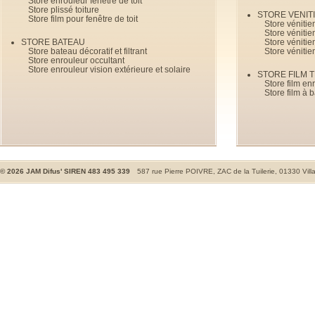
Store enrouleur fenêtre de toit
Store plissé toiture
STORE VENIT
Store film pour fenêtre de toit
Store véniti
Store véniti
STORE BATEAU
Store véniti
Store bateau décoratif et filtrant
Store vénitie
Store enrouleur occultant
Store enrouleur vision extérieure et solaire
STORE FILM 
Store film en
Store film à 
©
2026
JAM Difus' SIREN 483 495 339
587 rue Pierre POIVRE, ZAC de la Tuilerie, 01330 Vill