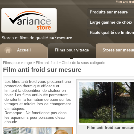
Film anti fr
Variance Store
Produits sur mesure
Large gamme de choix
Haute qualité de finition
Stores et films de qualité
sur mesure
Accueil
Films pour vitrage
Stores sur mesu
Films pour vitrage
>
Film anti froid
>
Choix de la sous-catégorie
Film anti froid sur mesure
Les films anti froid vous procurent une
protection thermique efficace et
limitent la déperdition de chaleur en
hiver. Les films anti-buée permettent
de ralentir la formation de buée sur les
vitrages et miroirs lors de changement
climatiques.
Remarque : Ne fonctionne pas dans
les aquariums pour poissons d’eau
chaude.
Film anti froid sur mesur
Comment choisir votre film