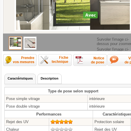
Survoler l'image ci-
dessus pour zoome
Survoler l'image ci-
dessus pour zoome
Comment prendre les mesures ?
Fiche technique
Caractéristiques
Description
Type de pose selon support
Pose simple vitrage
intérieure
Pose double vitrage
intérieure
Performances
Caractéristique
Rejet des UV
5/5
Protection solaire
Chaleur
0/5
Rejet des UV