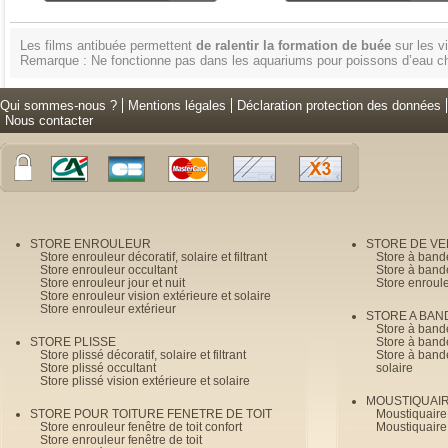
Les films antibuée permettent
de ralentir la formation de buée
sur les v
Remarque : Ne fonctionne pas dans les aquariums pour poissons d’eau c
Qui sommes-nous ?
Mentions légales
Déclaration protection des données
Nous contacter
STORE ENROULEUR
STORE DE V
Store enrouleur décoratif, solaire et filtrant
Store à band
Store enrouleur occultant
Store à band
Store enrouleur jour et nuit
Store enroul
Store enrouleur vision extérieure et solaire
Store enrouleur extérieur
STORE A BAN
Store à bande
STORE PLISSE
Store à bande
Store plissé décoratif, solaire et filtrant
Store à bande
Store plissé occultant
solaire
Store plissé vision extérieure et solaire
MOUSTIQUAI
STORE POUR TOITURE FENETRE DE TOIT
Moustiquaire
Store enrouleur fenêtre de toit confort
Moustiquaire
Store enrouleur fenêtre de toit