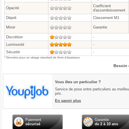
Coefficient
Opacité
0/5
d'assombrissement
Dépoli
0/5
Classement M1
Miroir
0/5
Garantie
Discrétion
1/5
-
Luminosité
5/5
-
Sécurité
1/5
-
* Données pour un vitrage standard de 6mm d'épaisseur.
Besoin 
Vous êtes un particulier ?
Service de pose entre particuliers au meilleu
prix.
En savoir plus
Paiement
Garantie
sécurisé
de 2 à 10 ans