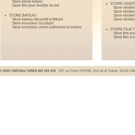
Store plissé toiture
STORE VENIT
Store film pour fenêtre de toit
Store véniti
Store véniti
STORE BATEAU
Store véniti
Store bateau décoratif et filtrant
Store vénitie
Store enrouleur occultant
Store enrouleur vision extérieure et solaire
STORE FILM 
Store film en
Store film à 
©
2026
JAM Difus' SIREN 483 495 339
587 rue Pierre POIVRE, ZAC de la Tuilerie, 01330 Vill